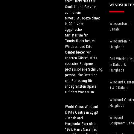
steht Harry Nass für
WINDSURFE
Qualität und Service
auf hohem
Niveau. Ausgezeichnet
Windsurfen in
in 2011 vom
Dahab
ägyptischen
Ministerium für
Touristik als bestes
Windsurfen in
Windsurf und Kite
Hurghada
Center bieten wir
unseren Gästen stets
Foil Windsurfen
neuestes Equipment,
in Dahab &
professionelle Schulung,
Hurghada
persönliche Beratung
und Betreuung für
WIndsurf Cente
unbegrenzten Spass
1 & 2 Dahab
auf dem Wasser an.
Windsurf Cente
Hurghada
World Class Windsurf
& Kite Centre in Egypt
Windsurf
- Dahab and
Equipment Dah
Hurghada. Ever since
1999, Harry Nass has