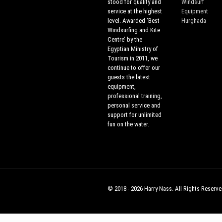
stood for quality and
Windsurf
service at the highest
Equipment
level. Awarded ‘Best
Hurghada
Windsurfing and Kite
Centre’ by the
Egyptian Ministry of
Tourism in 2011, we
continue to offer our
guests the latest
equipment,
professional training,
personal service and
support for unlimited
fun on the water.
© 2018 - 2026 Harry Nass. All Rights Reserve