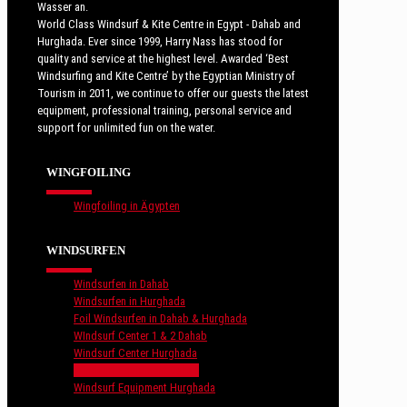
Wasser an.
World Class Windsurf & Kite Centre in Egypt - Dahab and
Hurghada. Ever since 1999, Harry Nass has stood for
quality and service at the highest level. Awarded ‘Best
Windsurfing and Kite Centre’ by the Egyptian Ministry of
Tourism in 2011, we continue to offer our guests the latest
equipment, professional training, personal service and
support for unlimited fun on the water.
WINGFOILING
Wingfoiling in Ägypten
WINDSURFEN
Windsurfen in Dahab
Windsurfen in Hurghada
Foil Windsurfen in Dahab & Hurghada
WIndsurf Center 1 & 2 Dahab
Windsurf Center Hurghada
Windsurf Equipment Dahab
Windsurf Equipment Hurghada