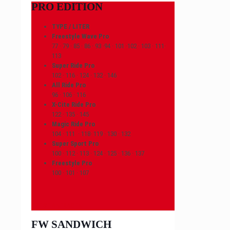
PRO EDITION
TYPE / LITER
Freestyle Wave Pro
77 · 79 · 85 · 86 · 93 ·94 · 101 ·102 · 103 · 111·
113
Super Ride Pro
102 · 116 · 124 · 132 · 146
All Ride Pro
96 · 106 · 116
X-Cite Ride Pro
122 · 135 · 145
Magic Ride Pro
104 · 111 · 118· 119 · 130 · 132
Super Sport Pro
100 · 112 · 113 · 124 · 125 · 136 · 137
Freestyle Pro
100 · 101 · 107
PREISE ANFRAGEN
FW SANDWICH