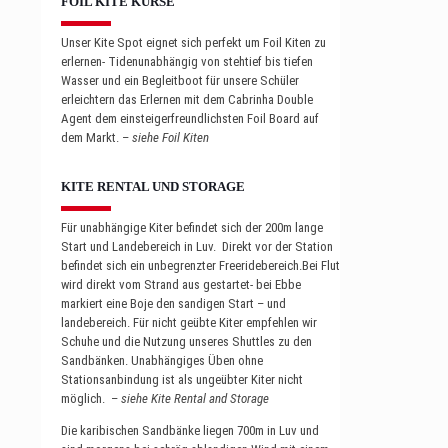
FOIL KITE KURSE
Unser Kite Spot eignet sich perfekt um Foil Kiten zu
erlernen- Tidenunabhängig von stehtief bis tiefen
Wasser und ein Begleitboot für unsere Schüler
erleichtern das Erlernen mit dem Cabrinha Double
Agent dem einsteigerfreundlichsten Foil Board auf
dem Markt. –
siehe Foil Kiten
KITE RENTAL UND STORAGE
Für unabhängige Kiter befindet sich der 200m lange
Start und Landebereich in Luv. Direkt vor der Station
befindet sich ein unbegrenzter Freeridebereich.Bei Flut
wird direkt vom Strand aus gestartet- bei Ebbe
markiert eine Boje den sandigen Start – und
landebereich. Für nicht geübte Kiter empfehlen wir
Schuhe und die Nutzung unseres Shuttles zu den
Sandbänken. Unabhängiges Üben ohne
Stationsanbindung ist als ungeübter Kiter nicht
möglich. –
siehe Kite Rental and Storage
Die karibischen Sandbänke liegen 700m in Luv und