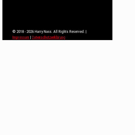
© 2018 - 2026 Harry Nass. All Rights Reserved. |
Impressum
|
Datenschutzerklärung
Close
this
module