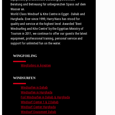
Beratung und Betreuung für unbegrenzten Spass auf dem
Wasser an.
World Class Windsurf & Kite Centre in Egypt - Dahab and
Hurghada. Ever since 1999, Harry Nass has stood for
quality and service at the highest level. Awarded ‘Best
Windsurfing and Kite Centre’ by the Egyptian Ministry of
Tourism in 2011, we continue to offer our guests the latest
equipment, professional training, personal service and
support for unlimited fun on the water.
WINGFOILING
Wingfoiling in Ägypten
WINDSURFEN
Windsurfen in Dahab
Windsurfen in Hurghada
Foil Windsurfen in Dahab & Hurghada
WIndsurf Center 1 & 2 Dahab
Windsurf Center Hurghada
Windsurf Equipment Dahab