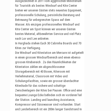
Ausgezeichnet in 2011 vom ägyptischen Ministerium
für Touristik als bestes Windsurf und Kite Center
bieten wir unseren Gästen stets neuestes Equipment,
professionelle Schulung, persönliche Beratung und
Betreuung für unbegrenzten Spass auf dem
Wasser. Als einziges professionelles Windsurf und
Kite Center am Spot können wir unseren Gästen
bestes Material, altbewährten Service und viel Platz
nach Luv und Lee anbieten.
In Hurghada stehen Euch 30 Cabrinha Boards und 70
Kites zur Verfügung.
Die Windsurf und Kitestation am Mercure ist aufgeteilt
in einen grossen Windsurfbereich und einen ebenso
grossen Kitebereich . Zu den Räumlichkeiten der
Kitestation zählen ein abgeschlossener
Storagebereich mit 40 Boxen, Kiteroom mit
Verleihmaterial, Classroom mit Video und
Schulungsfacilties, sowie ein grosser überdachter
Kiteshade für das sichere und schattige
Zwischenlagern der Kites bei Pausen. Office und eine
bequeme Lounge Ecke befinden sich im vorderenTeil
der Station. Landing und launching Assistance,
Kompressor und Süsswasser sind vorhanden. Start
und Landerbereich ist ein 200m langer Sandstrand In